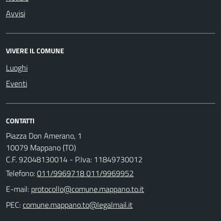
Avvisi
VIVERE IL COMUNE
Luoghi
Eventi
CONTATTI
Piazza Don Amerano, 1
10079 Mappano (TO)
C.F. 92048130014 - P.Iva: 11849730012
Telefono:
011/9969718 011/9969952
E-mail:
PEC: