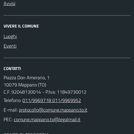
Avvisi
VIVERE IL COMUNE
Luoghi
Eventi
CONTATTI
Piazza Don Amerano, 1
10079 Mappano (TO)
C.F. 92048130014 - P.Iva: 11849730012
Telefono:
011/9969718 011/9969952
E-mail:
PEC: