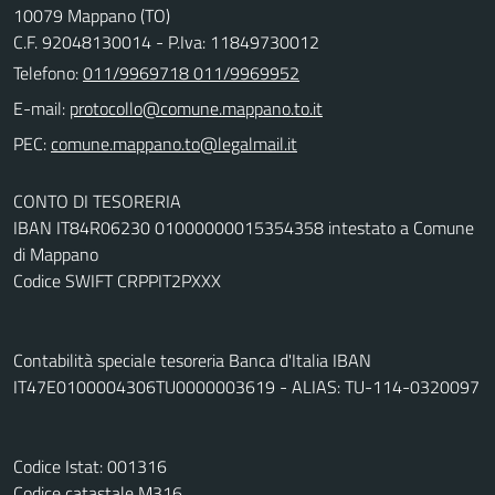
10079 Mappano (TO)
C.F. 92048130014 - P.Iva: 11849730012
Telefono:
011/9969718 011/9969952
E-mail:
PEC:
CONTO DI TESORERIA
IBAN IT84R06230 01000000015354358 intestato a Comune
di Mappano
Codice SWIFT CRPPIT2PXXX
Contabilità speciale tesoreria Banca d'Italia IBAN
IT47E0100004306TU0000003619 - ALIAS: TU-114-0320097
Codice Istat: 001316
Codice catastale M316