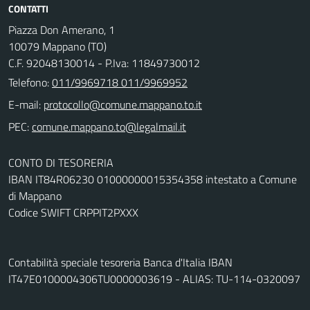
CONTATTI
Piazza Don Amerano, 1
10079 Mappano (TO)
C.F. 92048130014 - P.Iva: 11849730012
Telefono:
011/9969718 011/9969952
E-mail:
PEC:
CONTO DI TESORERIA
IBAN IT84R06230 01000000015354358 intestato a Comune
di Mappano
Codice SWIFT CRPPIT2PXXX
Contabilità speciale tesoreria Banca d'Italia IBAN
IT47E0100004306TU0000003619 - ALIAS: TU-114-0320097