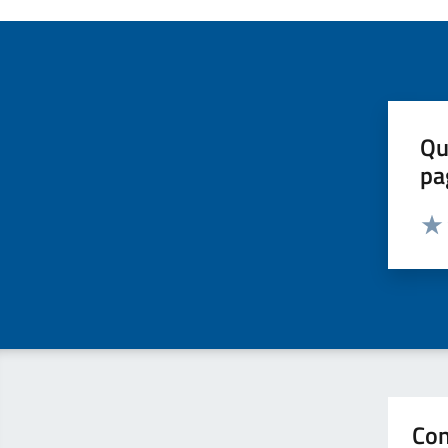
Qu
pa
Valut
Valu
Con