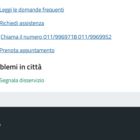
Leggi le domande frequenti
Richiedi assistenza
Chiama il numero 011/9969718 011/9969952
Prenota appuntamento
blemi in città
Segnala disservizio
o