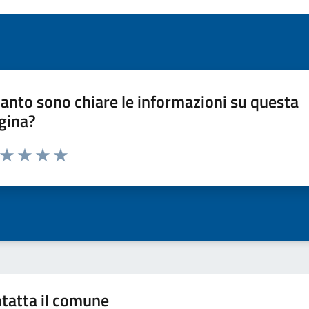
anto sono chiare le informazioni su questa
gina?
a da 1 a 5 stelle la pagina
ta 1 stelle su 5
Valuta 2 stelle su 5
Valuta 3 stelle su 5
Valuta 4 stelle su 5
Valuta 5 stelle su 5
tatta il comune