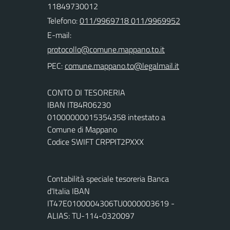
11849730012
Telefono:
011/9969718 011/9969952
E-mail:
PEC:
CONTO DI TESORERIA
IBAN IT84R06230
01000000015354358 intestato a
Comune di Mappano
Codice SWIFT CRPPIT2PXXX
Contabilità speciale tesoreria Banca
d'Italia IBAN
IT47E0100004306TU0000003619 -
ALIAS: TU-114-0320097