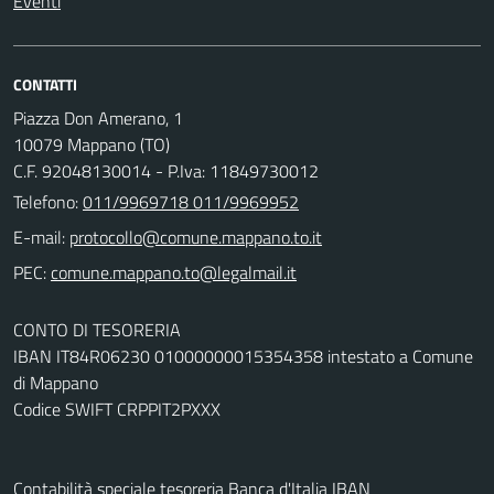
Eventi
CONTATTI
Piazza Don Amerano, 1
10079 Mappano (TO)
C.F. 92048130014 - P.Iva: 11849730012
Telefono:
011/9969718 011/9969952
E-mail:
PEC:
CONTO DI TESORERIA
IBAN IT84R06230 01000000015354358 intestato a Comune
di Mappano
Codice SWIFT CRPPIT2PXXX
Contabilità speciale tesoreria Banca d'Italia IBAN