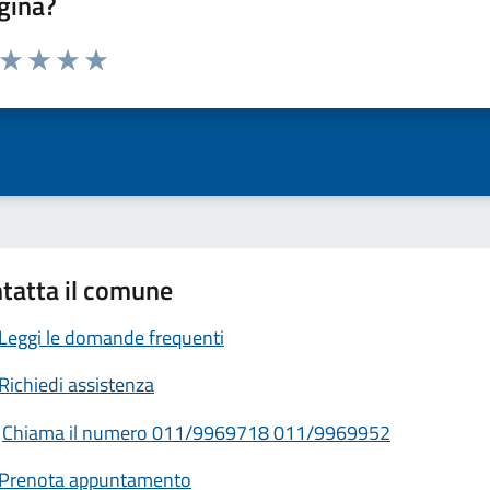
gina?
a da 1 a 5 stelle la pagina
ta 1 stelle su 5
Valuta 2 stelle su 5
Valuta 3 stelle su 5
Valuta 4 stelle su 5
Valuta 5 stelle su 5
tatta il comune
Leggi le domande frequenti
Richiedi assistenza
Chiama il numero 011/9969718 011/9969952
Prenota appuntamento