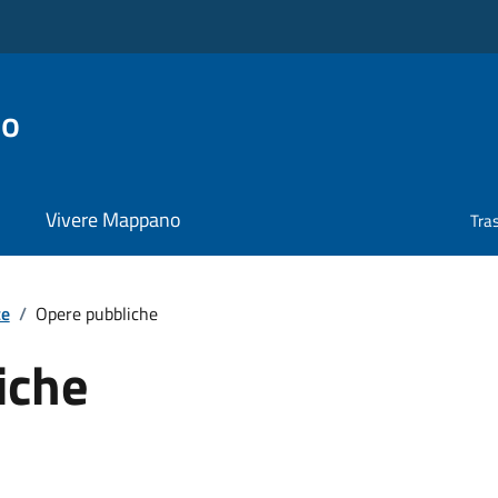
no
Vivere Mappano
Tra
te
/
Opere pubbliche
iche