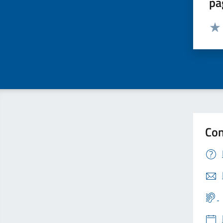
pa
Valut
Valu
Con