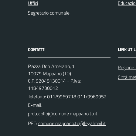
Uffici
Educazio
Segretario comunale
CONTATTI
LINK UTIL
Piazza Don Amerano, 1
Regione
10079 Mappano (TO)
Città met
C.F. 92048130014 - P.Iva:
11849730012
Telefono:
011/9969718 011/9969952
E-mail:
PEC: