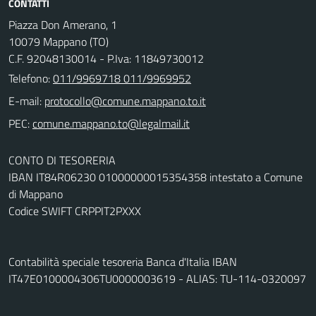
CONTATTI
Piazza Don Amerano, 1
10079 Mappano (TO)
C.F. 92048130014 - P.Iva: 11849730012
Telefono:
011/9969718 011/9969952
E-mail:
PEC:
CONTO DI TESORERIA
IBAN IT84R06230 01000000015354358 intestato a Comune
di Mappano
Codice SWIFT CRPPIT2PXXX
Contabilità speciale tesoreria Banca d'Italia IBAN
IT47E0100004306TU0000003619 - ALIAS: TU-114-0320097