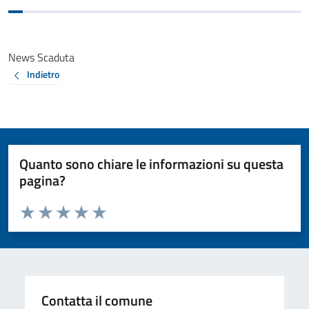
News Scaduta
Indietro
Quanto sono chiare le informazioni su questa
pagina?
Valuta da 1 a 5 stelle la pagina
Valuta 1 stelle su 5
Valuta 2 stelle su 5
Valuta 3 stelle su 5
Valuta 4 stelle su 5
Valuta 5 stelle su 5
Contatta il comune