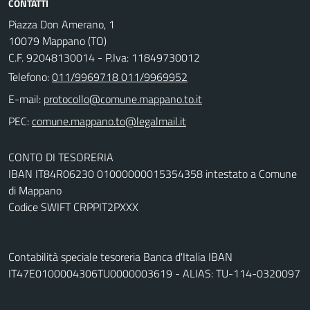
CONTATTI
Piazza Don Amerano, 1
10079 Mappano (TO)
C.F. 92048130014 - P.Iva: 11849730012
Telefono:
011/9969718 011/9969952
E-mail:
PEC:
CONTO DI TESORERIA
IBAN IT84R06230 01000000015354358 intestato a Comune
di Mappano
Codice SWIFT CRPPIT2PXXX
Contabilità speciale tesoreria Banca d'Italia IBAN
IT47E0100004306TU0000003619 - ALIAS: TU-114-0320097