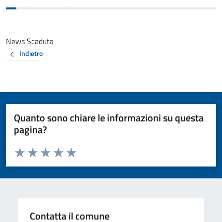
News Scaduta
Indietro
Quanto sono chiare le informazioni su questa
pagina?
Valuta da 1 a 5 stelle la pagina
Valuta 1 stelle su 5
Valuta 2 stelle su 5
Valuta 3 stelle su 5
Valuta 4 stelle su 5
Valuta 5 stelle su 5
Contatta il comune