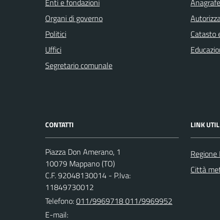
Enti e fondazioni
Anagrafe 
Organi di governo
Autorizza
Politici
Catasto e
Uffici
Educazio
Segretario comunale
CONTATTI
LINK UTIL
Piazza Don Amerano, 1
Regione
10079 Mappano (TO)
Città met
C.F. 92048130014 - P.Iva:
11849730012
Telefono:
011/9969718 011/9969952
E-mail: