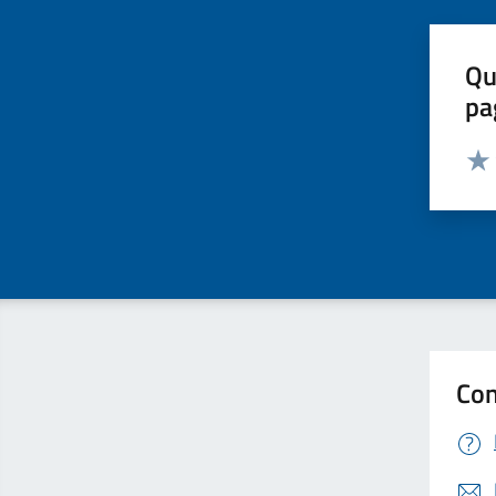
Qu
pa
Valut
Valu
Con