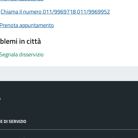
Chiama il numero 011/9969718 011/9969952
Prenota appuntamento
blemi in città
Segnala disservizio
o
E DI SERVIZIO