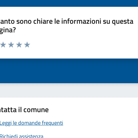
anto sono chiare le informazioni su questa
gina?
a da 1 a 5 stelle la pagina
ta 1 stelle su 5
Valuta 2 stelle su 5
Valuta 3 stelle su 5
Valuta 4 stelle su 5
Valuta 5 stelle su 5
tatta il comune
Leggi le domande frequenti
Richiedi assistenza