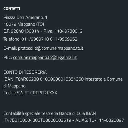
CONTATTI
Piazza Don Amerano, 1
10079 Mappano (TO)
C.F. 92048130014 - P.Iva: 11849730012
Telefono:
011/9969718 011/9969952
E-mail:
PEC:
CONTO DI TESORERIA
IBAN IT84R06230 01000000015354358 intestato a Comune
di Mappano
Codice SWIFT CRPPIT2PXXX
Contabilità speciale tesoreria Banca d'Italia IBAN
IT47E0100004306TU0000003619 - ALIAS: TU-114-0320097